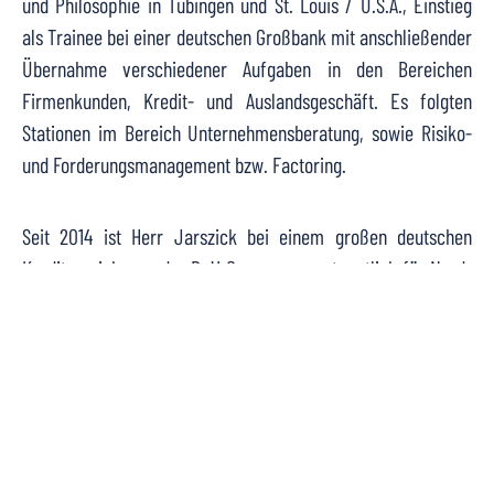
und Philosophie in Tübingen und St. Louis / U.S.A., Einstieg
als Trainee bei einer deutschen Großbank mit anschließender
Übernahme verschiedener Aufgaben in den Bereichen
Firmenkunden, Kredit- und Auslandsgeschäft. Es folgten
Stationen im Bereich Unternehmensberatung, sowie Risiko-
und Forderungsmanagement bzw. Factoring.
Seit 2014 ist Herr Jarszick bei einem großen deutschen
Kreditversicherer, der R+V-Gruppe, verantwortlich für Nord-
Deutschland und berät, betreut und begleitet hier
gewerbliche Verbundgruppen, Vereine, Verbände sowie
kleine und mittelständische Unternehmen - mit
Spezialisierung auf die Gebiete „Schutz vor
Forderungsausfall“ und „zusätzliche Liquidität durch
Bürgschaftslinien“.